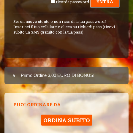
ricorda password
Sei un nuovo utente o non ricordi la tua password?
Inserisci il tuo cellulare e clicca su richiedi pass (ricevi
subito un SMS gratuito con la tua pass)
Carta
Primo Ordine 3,00 EURO DI BONUS!
8 PUNTI 3,00 EUR
SINCE 2015
PUOI ORDINARE DA....
ORDINA SUBITO