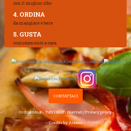
con il miglior cibo
4. ORDINA
da mangiare e bere
5. GUSTA
comodamente a casa
CONTATTACI
Ordinando.it - Tutti i diritti riservati |
Privacy policy
-- Credits by Aranea --