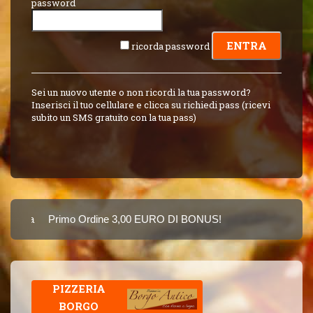
password
ricorda password
Sei un nuovo utente o non ricordi la tua password?
Inserisci il tuo cellulare e clicca su richiedi pass (ricevi
subito un SMS gratuito con la tua pass)
Carta
Primo Ordine 3,00 EURO DI BONUS!
8 PUNTI 3,00 EU
SINCE 2015
PIZZERIA
BORGO