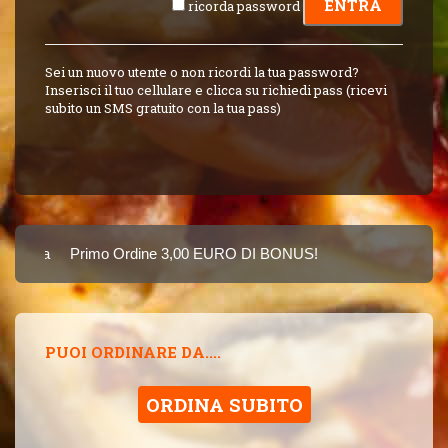
ricorda password
Sei un nuovo utente o non ricordi la tua password?
Inserisci il tuo cellulare e clicca su richiedi pass (ricevi
subito un SMS gratuito con la tua pass)
Carta
Primo Ordine 3,00 EURO DI BONUS!
8 PUNTI 3,00 EUR
SINCE 2015
PUOI ORDINARE DA....
ORDINA SUBITO