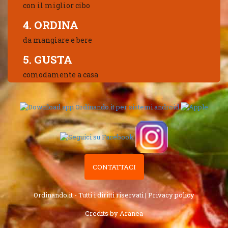
con il miglior cibo
4. ORDINA
da mangiare e bere
5. GUSTA
comodamente a casa
CONTATTACI
Ordinando.it - Tutti i diritti riservati |
Privacy policy
-- Credits by Aranea --