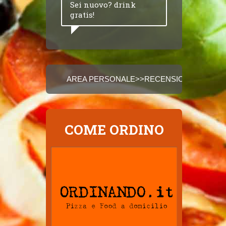
Sei nuovo? drink
gratis!
AREA PERSONALE>>RECENSIONI
>>Diventa 
8 PUNTI 3,00 EURO BONUS !
s !
ORDINA 70,00 euro Subito BONUS 5,00 EURO + 3,00 !
Piz
COME ORDINO