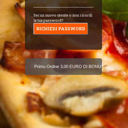
Sei un nuovo utente o non ricordi
la tua password?
Primo Ordine 3,00 EURO DI BONUS!
8 PUNTI 3,00
Puoi Pagare Anche Con Carta