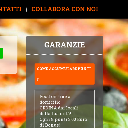
NTATTI
COLLABORA CON NOI
GARANZIE
COME ACCUMULARE PUNTI
?
Food on line a
domicilio
ORDINA dai locali
della tua città!
Ogni 8 punti 3,00 Euro
di Bonus!