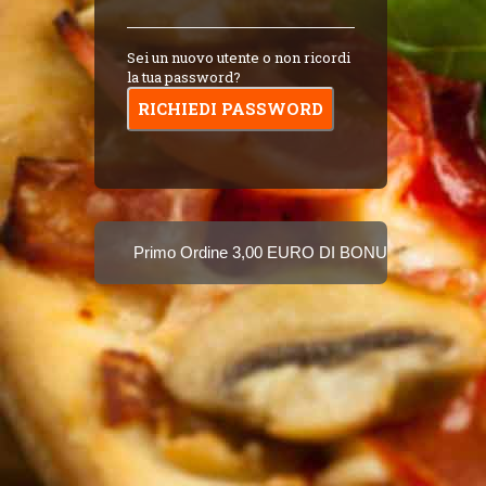
Sei un nuovo utente o non ricordi
la tua password?
Primo Ordine 3,00 EURO DI BONUS!
8 PUNTI 3,0
Puoi Pagare Anche Con Carta