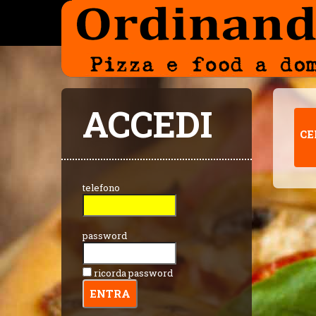
ACCEDI
CE
telefono
password
ricorda password