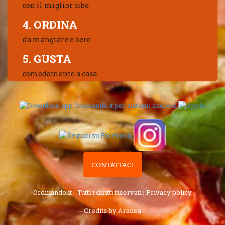
con il miglior cibo
4. ORDINA
da mangiare e bere
5. GUSTA
comodamente a casa
CONTATTACI
Ordinando.it - Tutti i diritti riservati |
Privacy policy
-- Credits by Aranea --