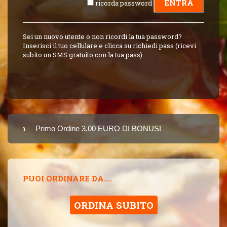
ricorda password
Sei un nuovo utente o non ricordi la tua password?
Inserisci il tuo cellulare e clicca su richiedi pass (ricevi
subito un SMS gratuito con la tua pass)
Carta
Primo Ordine 3,00 EURO DI BONUS!
8 PUNTI 3,00 EU
SINCE 2015
PUOI ORDINARE DA....
ORDINA SUBITO