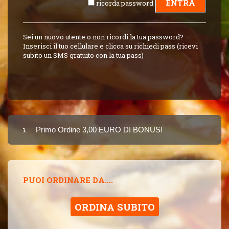
ricorda password
Sei un nuovo utente o non ricordi la tua password?
Inserisci il tuo cellulare e clicca su richiedi pass (ricevi
subito un SMS gratuito con la tua pass)
Carta
Primo Ordine 3,00 EURO DI BONUS!
8 PUNTI 3,00 EUR
SINCE 2015
PUOI ORDINARE DA....
ORDINA SUBITO