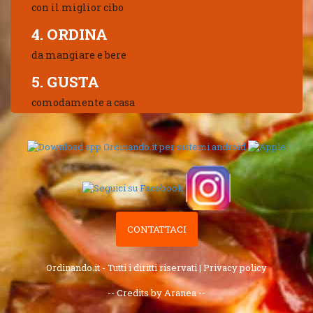
con il miglior cibo
4. ORDINA
da mangiare e bere
5. GUSTA
comodamente a casa
CONTATTACI
Ordinando.it - Tutti i diritti riservati |
Privacy policy
-- Credits by Aranea --