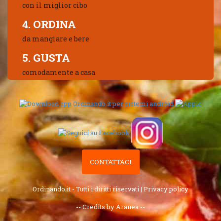
con il miglior cibo
4. ORDINA
da mangiare e bere
5. GUSTA
comodamente a casa
CONTATTACI
Ordinando.it - Tutti i diritti riservati |
Privacy policy
-- Credits by Aranea --