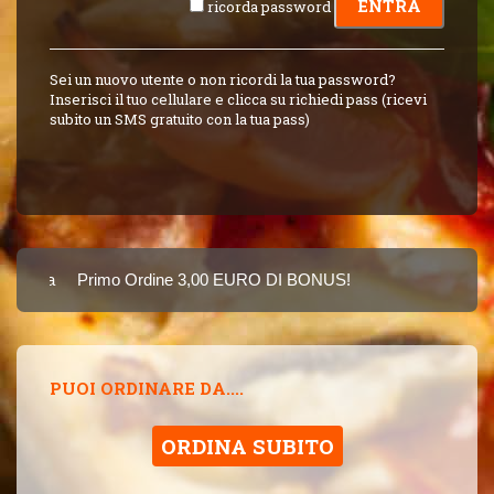
ricorda password
Sei un nuovo utente o non ricordi la tua password?
Inserisci il tuo cellulare e clicca su richiedi pass (ricevi
subito un SMS gratuito con la tua pass)
Carta
Primo Ordine 3,00 EURO DI BONUS!
8 PUNTI 3,00 EU
SINCE 2015
PUOI ORDINARE DA....
ORDINA SUBITO