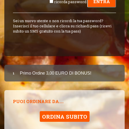
ricorda password
Sei un nuovo utente o non ricordi la tua password?
Inserisci il tuo cellulare e clicca su richiedi pass (ricevi
subito un SMS gratuito con la tua pass)
Carta
Primo Ordine 3,00 EURO DI BONUS!
8 PUNTI 3,00 EUR
SINCE 2015
PUOI ORDINARE DA....
ORDINA SUBITO