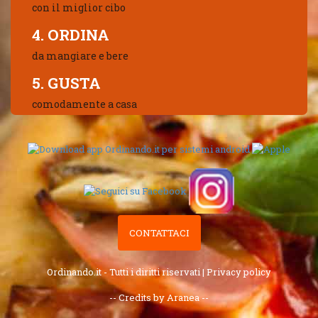
con il miglior cibo
4. ORDINA
da mangiare e bere
5. GUSTA
comodamente a casa
CONTATTACI
Ordinando.it - Tutti i diritti riservati |
Privacy policy
-- Credits by Aranea --