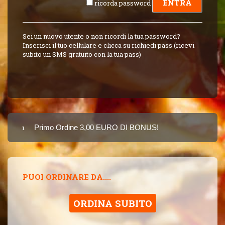
ricorda password
Sei un nuovo utente o non ricordi la tua password?
Inserisci il tuo cellulare e clicca su richiedi pass (ricevi
subito un SMS gratuito con la tua pass)
arta
Primo Ordine 3,00 EURO DI BONUS!
8 PUNTI 3,00 EUR
SINCE 2015
PUOI ORDINARE DA....
ORDINA SUBITO