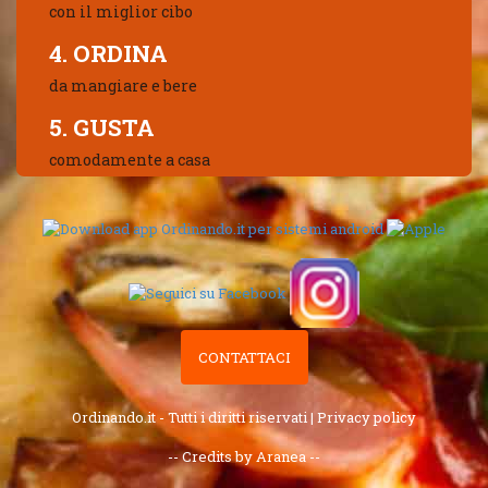
con il miglior cibo
4. ORDINA
da mangiare e bere
5. GUSTA
comodamente a casa
CONTATTACI
Ordinando.it - Tutti i diritti riservati |
Privacy policy
-- Credits by Aranea --