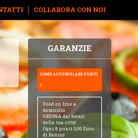
NTATTI
COLLABORA CON NOI
GARANZIE
COME ACCUMULARE PUNTI
?
Food on line a
domicilio
ORDINA dai locali
della tua città!
Ogni 8 punti 3,00 Euro
di Bonus!