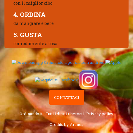
con il miglior cibo
4. ORDINA
da mangiare e bere
5. GUSTA
comodamente a casa
CONTATTACI
Ordinando.it - Tutti i diritti riservati |
Privacy policy
-- Credits by Aranea --