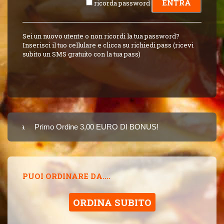
ricorda password
Sei un nuovo utente o non ricordi la tua password?
Inserisci il tuo cellulare e clicca su richiedi pass (ricevi
subito un SMS gratuito con la tua pass)
arta
Primo Ordine 3,00 EURO DI BONUS!
8 PUNTI 3,00 EUR
SINCE 2015
PUOI ORDINARE DA....
ORDINA SUBITO