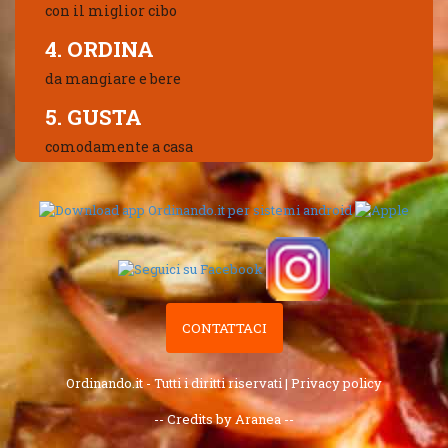
con il miglior cibo
4. ORDINA
da mangiare e bere
5. GUSTA
comodamente a casa
CONTATTACI
Ordinando.it - Tutti i diritti riservati |
Privacy policy
-- Credits by Aranea --