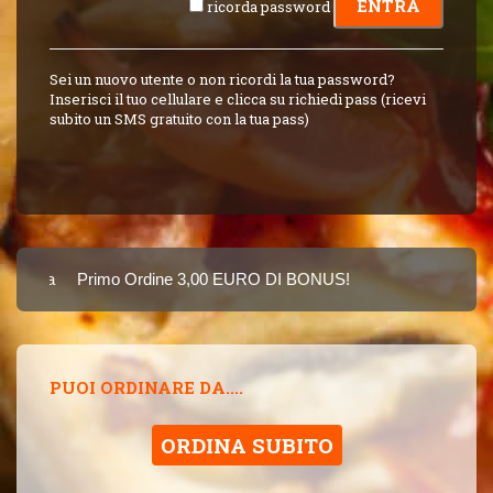
ricorda password
Sei un nuovo utente o non ricordi la tua password?
Inserisci il tuo cellulare e clicca su richiedi pass (ricevi
subito un SMS gratuito con la tua pass)
Carta
Primo Ordine 3,00 EURO DI BONUS!
8 PUNTI 3,00 EUR
SINCE 2015
PUOI ORDINARE DA....
ORDINA SUBITO