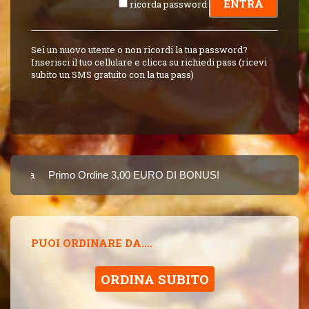
ricorda password
Sei un nuovo utente o non ricordi la tua password?
Inserisci il tuo cellulare e clicca su richiedi pass (ricevi
subito un SMS gratuito con la tua pass)
Carta
Primo Ordine 3,00 EURO DI BONUS!
8 PUNTI 3,00 EUR
SINCE 2015
PUOI ORDINARE DA....
ORDINA SUBITO