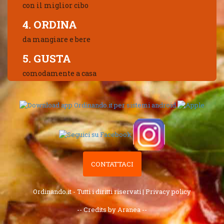
con il miglior cibo
4. ORDINA
da mangiare e bere
5. GUSTA
comodamente a casa
CONTATTACI
Ordinando.it - Tutti i diritti riservati |
Privacy policy
-- Credits by Aranea --