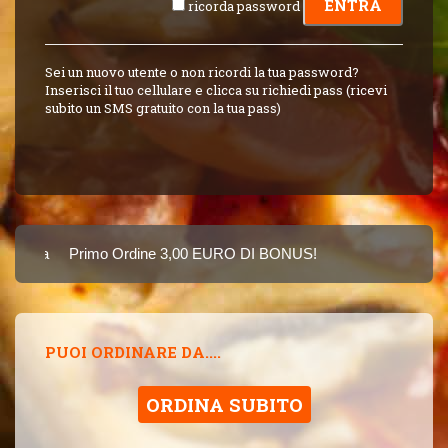
ricorda password
Sei un nuovo utente o non ricordi la tua password?
Inserisci il tuo cellulare e clicca su richiedi pass (ricevi
subito un SMS gratuito con la tua pass)
Carta
Primo Ordine 3,00 EURO DI BONUS!
8 PUNTI 3,00 EUR
SINCE 2015
PUOI ORDINARE DA....
ORDINA SUBITO