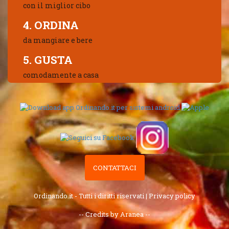
con il miglior cibo
4. ORDINA
da mangiare e bere
5. GUSTA
comodamente a casa
CONTATTACI
Ordinando.it - Tutti i diritti riservati |
Privacy policy
-- Credits by Aranea --