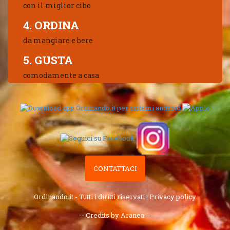
con il miglior cibo
4. ORDINA
da mangiare e bere
5. GUSTA
comodamente a casa
CONTATTACI
Ordinando.it - Tutti i diritti riservati |
Privacy policy
-- Credits by Aranea --