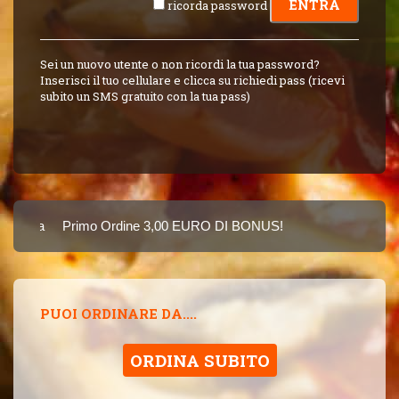
ricorda password
Sei un nuovo utente o non ricordi la tua password?
Inserisci il tuo cellulare e clicca su richiedi pass (ricevi
subito un SMS gratuito con la tua pass)
Carta
Primo Ordine 3,00 EURO DI BONUS!
8 PUNTI 3,00 EUR
SINCE 2015
PUOI ORDINARE DA....
ORDINA SUBITO