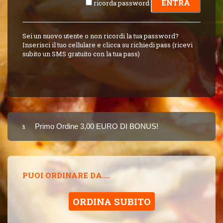
ricorda password
Sei un nuovo utente o non ricordi la tua password?
Inserisci il tuo cellulare e clicca su richiedi pass (ricevi
subito un SMS gratuito con la tua pass)
Carta
Primo Ordine 3,00 EURO DI BONUS!
8 PUNTI 3,00 EUR
SINCE 2015
PUOI ORDINARE DA....
ORDINA SUBITO