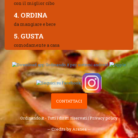
con il miglior cibo
4. ORDINA
da mangiare e bere
5. GUSTA
comodamente a casa
CONTATTACI
Ordinando.it - Tutti i diritti riservati |
Privacy policy
-- Credits by Aranea --