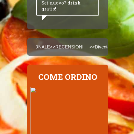
Sei nuovo? drink
gratis!
AREA PERSONALE>>RECENSIONI
>>Diventa COLLABORATORE
8 PUNTI 3,00 EURO BONUS !
0,00 euro Subito BONUS 5,00 EURO + 3,00 !
Pizza a Domicilio
COME ORDINO