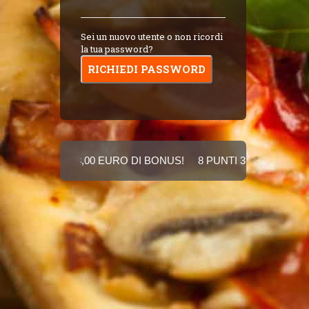
Sei un nuovo utente o non ricordi
la tua password?
imo Ordine 3,00 EURO DI BONUS!
8 PUNTI 3,00 EURO BONUS 
Puoi Pagare Anche Con Carta