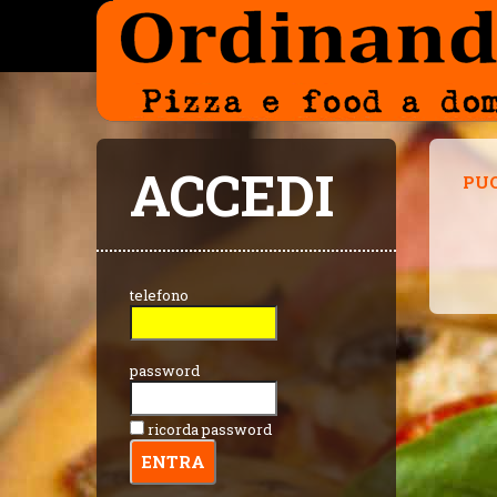
ACCEDI
PUO
telefono
password
ricorda password