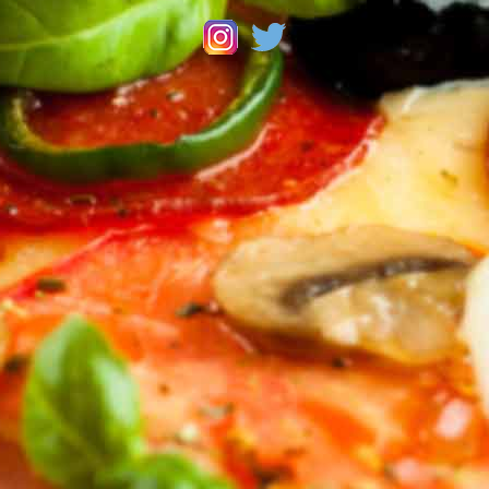
!
Invita AMICO 2,00 EURO
Sino al -60% di Bonus !
ORDINA 7