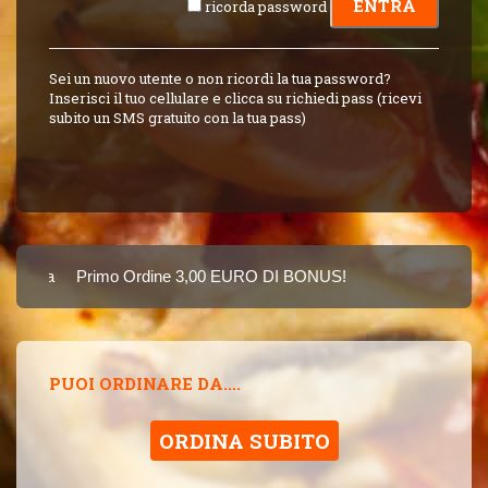
ricorda password
Sei un nuovo utente o non ricordi la tua password?
Inserisci il tuo cellulare e clicca su richiedi pass (ricevi
subito un SMS gratuito con la tua pass)
Carta
Primo Ordine 3,00 EURO DI BONUS!
8 PUNTI 3,00 EUR
SINCE 2015
PUOI ORDINARE DA....
ORDINA SUBITO