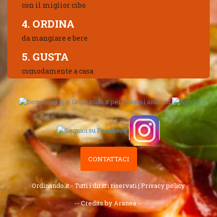
con il miglior cibo
4. ORDINA
da mangiare e bere
5. GUSTA
comodamente a casa
CONTATTACI
Ordinando.it - Tutti i diritti riservati |
Privacy policy
-- Credits by Aranea --