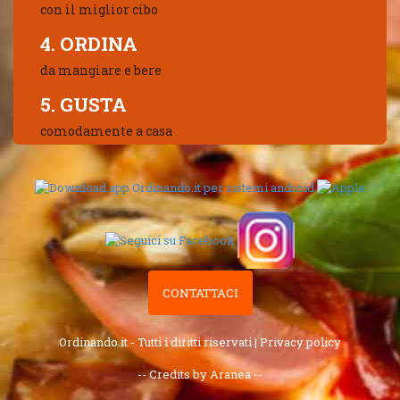
con il miglior cibo
4. ORDINA
da mangiare e bere
5. GUSTA
comodamente a casa
CONTATTACI
Ordinando.it - Tutti i diritti riservati |
Privacy policy
-- Credits by Aranea --