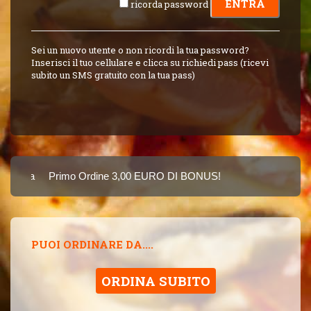
ricorda password
Sei un nuovo utente o non ricordi la tua password?
Inserisci il tuo cellulare e clicca su richiedi pass (ricevi
subito un SMS gratuito con la tua pass)
Carta
Primo Ordine 3,00 EURO DI BONUS!
8 PUNTI 3,00 EUR
SINCE 2015
PUOI ORDINARE DA....
ORDINA SUBITO