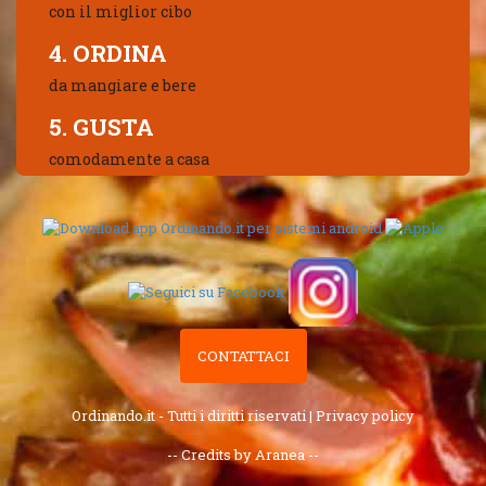
con il miglior cibo
4. ORDINA
da mangiare e bere
5. GUSTA
comodamente a casa
CONTATTACI
Ordinando.it - Tutti i diritti riservati |
Privacy policy
-- Credits by Aranea --