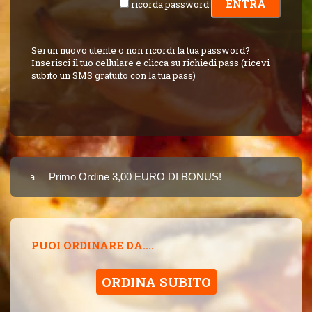
ricorda password
Sei un nuovo utente o non ricordi la tua password?
Inserisci il tuo cellulare e clicca su richiedi pass (ricevi
subito un SMS gratuito con la tua pass)
Carta
Primo Ordine 3,00 EURO DI BONUS!
8 PUNTI 3,00 EUR
SINCE 2015
PUOI ORDINARE DA....
ORDINA SUBITO