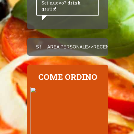
Sei nuovo? drink
gratis!
 EURO BONUS !
AREA PERSONALE>>RECENSIONI
>>Diven
Bonus !
ORDINA 70,00 euro Subito BONUS 5,00 EURO + 3,00 !
COME ORDINO