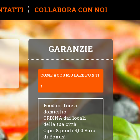
NTATTI
COLLABORA CON NOI
GARANZIE
COME ACCUMULARE PUNTI
?
Food on line a
domicilio
ORDINA dai locali
della tua città!
Ogni 8 punti 3,00 Euro
di Bonus!