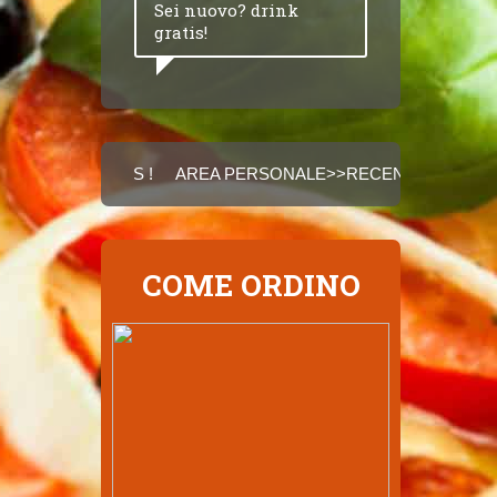
Sei nuovo? drink
gratis!
AREA PERSONALE>>RECENSIONI
>>Diven
8 PUNTI 3,00 EURO BONUS !
Bonus !
ORDINA 70,00 euro Subito BONUS 5,00 EURO + 3,00 !
COME ORDINO