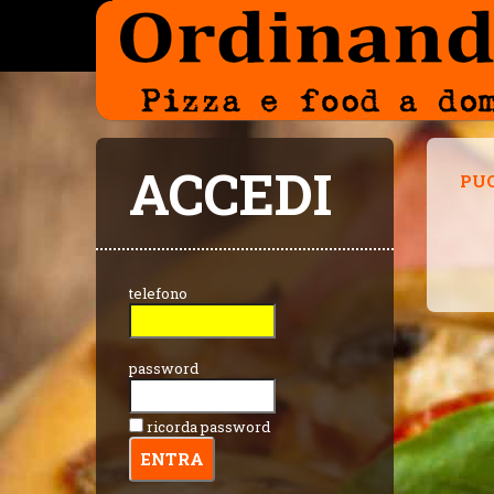
ACCEDI
PUO
telefono
password
ricorda password