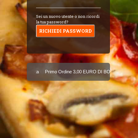
Sei un nuovo utente o non ricordi
la tua password?
Primo Ordine 3,00 EURO DI BONUS!
8 PUNTI 
Puoi Pagare Anche Con Carta