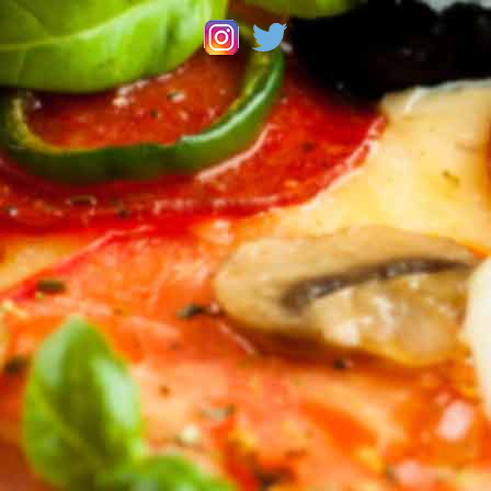
,00 EURO BONUS !
Invita AMICO 2,00 EURO
Sino al -60% di B