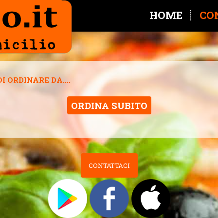
HOME
CO
I ORDINARE DA....
ORDINA SUBITO
CONTATTACI