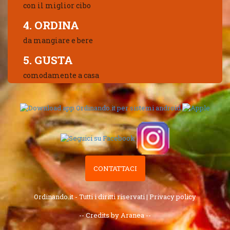
con il miglior cibo
4. ORDINA
da mangiare e bere
5. GUSTA
comodamente a casa
CONTATTACI
Ordinando.it - Tutti i diritti riservati |
Privacy policy
-- Credits by Aranea --