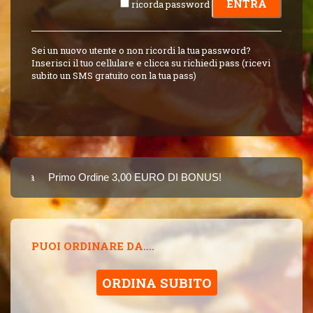
ricorda password
Sei un nuovo utente o non ricordi la tua password?
Inserisci il tuo cellulare e clicca su richiedi pass (ricevi
subito un SMS gratuito con la tua pass)
arta
Primo Ordine 3,00 EURO DI BONUS!
8 PUNTI 3,00 EUR
SINCE 2015
PUOI ORDINARE DA....
ORDINA SUBITO