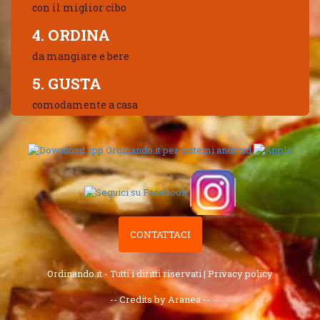
con il miglior cibo
4. ORDINA
da mangiare e bere
5. GUSTA
comodamente a casa
CONTATTACI
Ordinando.it - Tutti i diritti riservati |
Privacy policy
-- Credits by Aranea --