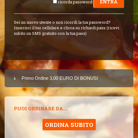
ricorda password
Sei un nuovo utente o non ricordi la tua password?
Inserisci il tuo cellulare e clicca su richiedi pass (ricevi
subito un SMS gratuito con la tua pass)
Carta
Primo Ordine 3,00 EURO DI BONUS!
8 PUNTI 3,00 EUR
SINCE 2015
PUOI ORDINARE DA....
ORDINA SUBITO