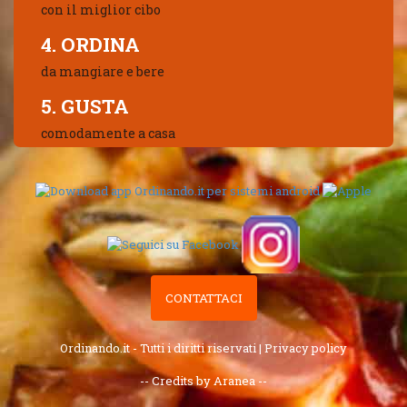
con il miglior cibo
4. ORDINA
da mangiare e bere
5. GUSTA
comodamente a casa
CONTATTACI
Ordinando.it - Tutti i diritti riservati |
Privacy policy
-- Credits by Aranea --