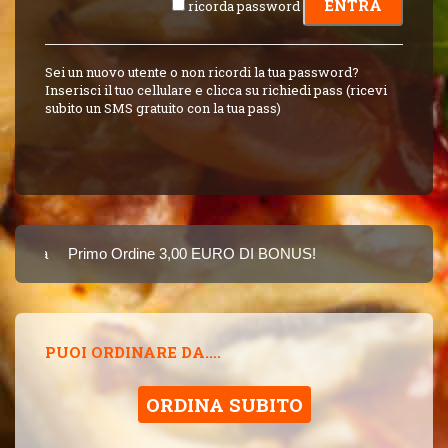
ricorda password
Sei un nuovo utente o non ricordi la tua password?
Inserisci il tuo cellulare e clicca su richiedi pass (ricevi
subito un SMS gratuito con la tua pass)
arta
Primo Ordine 3,00 EURO DI BONUS!
8 PUNTI 3,00 EUR
PUOI ORDINARE DA....
ORDINA SUBITO