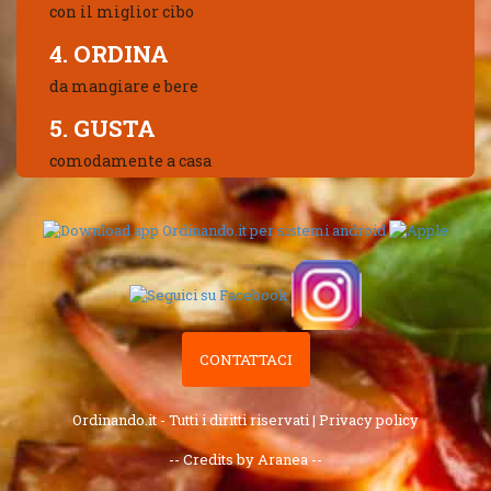
con il miglior cibo
4. ORDINA
da mangiare e bere
5. GUSTA
comodamente a casa
CONTATTACI
Ordinando.it - Tutti i diritti riservati |
Privacy policy
-- Credits by Aranea --