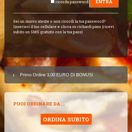
ricorda password
Sei un nuovo utente o non ricordi la tua password?
Inserisci il tuo cellulare e clicca su richiedi pass (ricevi
subito un SMS gratuito con la tua pass)
arta
Primo Ordine 3,00 EURO DI BONUS!
8 PUNTI 3,00 EUR
SINCE 2015
PUOI ORDINARE DA....
ORDINA SUBITO