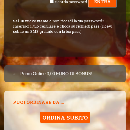
ricorda password
Sei un nuovo utente o non ricordi la tua password?
Inserisci il tuo cellulare e clicca su richiedi pass (ricevi
subito un SMS gratuito con la tua pass)
Carta
Primo Ordine 3,00 EURO DI BONUS!
8 PUNTI 3,00 EUR
SINCE 2015
PUOI ORDINARE DA....
ORDINA SUBITO