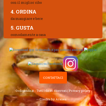
con il miglior cibo
4. ORDINA
da mangiare e bere
5. GUSTA
comodamente a casa
CONTATTACI
Ordinando.it - Tutti i diritti riservati |
Privacy policy
-- Credits by Aranea --