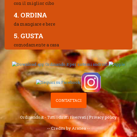
con il miglior cibo
4. ORDINA
da mangiare e bere
5. GUSTA
comodamente a casa
CONTATTACI
Ordinando.it - Tutti i diritti riservati |
Privacy policy
-- Credits by Aranea --