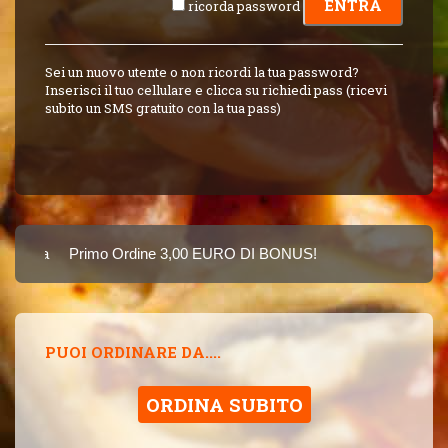
ricorda password
Sei un nuovo utente o non ricordi la tua password?
Inserisci il tuo cellulare e clicca su richiedi pass (ricevi
subito un SMS gratuito con la tua pass)
arta
Primo Ordine 3,00 EURO DI BONUS!
8 PUNTI 3,00 EUR
SINCE 2015
PUOI ORDINARE DA....
ORDINA SUBITO