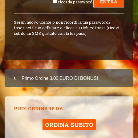
ricorda password
Sei un nuovo utente o non ricordi la tua password?
Inserisci il tuo cellulare e clicca su richiedi pass (ricevi
subito un SMS gratuito con la tua pass)
Carta
Primo Ordine 3,00 EURO DI BONUS!
8 PUNTI 3,00 EUR
SINCE 2015
PUOI ORDINARE DA....
ORDINA SUBITO