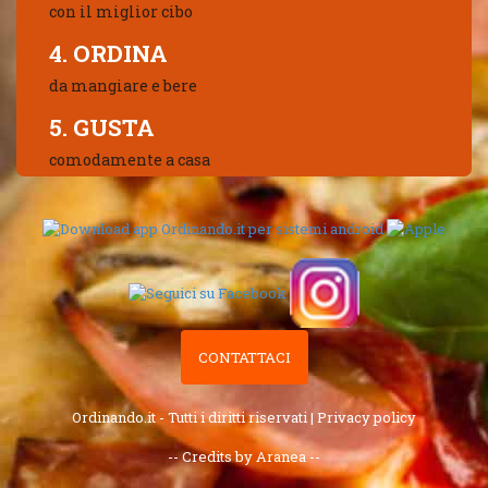
con il miglior cibo
4. ORDINA
da mangiare e bere
5. GUSTA
comodamente a casa
CONTATTACI
Ordinando.it - Tutti i diritti riservati |
Privacy policy
-- Credits by Aranea --