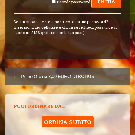
ricorda password
Sei un nuovo utente o non ricordi la tua password?
Inserisci il tuo cellulare e clicca su richiedi pass (ricevi
subito un SMS gratuito con la tua pass)
Carta
Primo Ordine 3,00 EURO DI BONUS!
8 PUNTI 3,00 EUR
SINCE 2015
PUOI ORDINARE DA....
ORDINA SUBITO