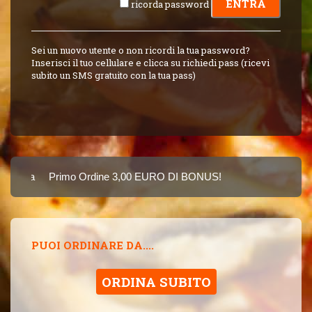
ricorda password
Sei un nuovo utente o non ricordi la tua password?
Inserisci il tuo cellulare e clicca su richiedi pass (ricevi
subito un SMS gratuito con la tua pass)
Carta
Primo Ordine 3,00 EURO DI BONUS!
8 PUNTI 3,00 EUR
SINCE 2015
PUOI ORDINARE DA....
ORDINA SUBITO