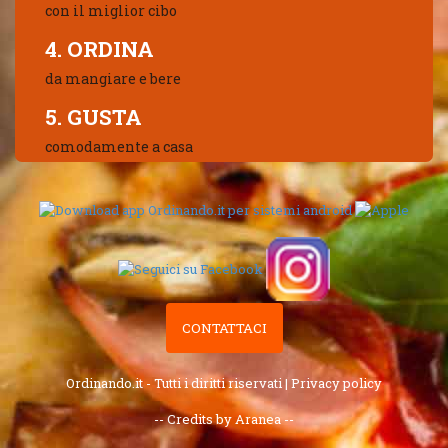
con il miglior cibo
4. ORDINA
da mangiare e bere
5. GUSTA
comodamente a casa
CONTATTACI
Ordinando.it - Tutti i diritti riservati |
Privacy policy
-- Credits by Aranea --