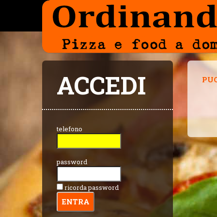
ACCEDI
PUO
telefono
password
ricorda password