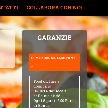
NTATTI
COLLABORA CON NOI
GARANZIE
COME ACCUMULARE PUNTI
?
Food on line a
domicilio
ORDINA dai locali
della tua città!
Ogni 8 punti 3,00 Euro
di Bonus!