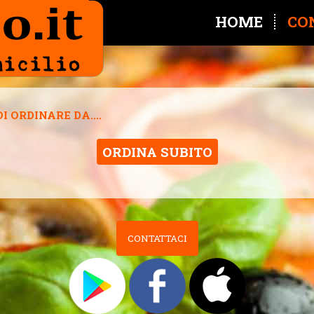
HOME
CO
I ORDINARE DA....
ORDINA SUBITO
CONTATTACI