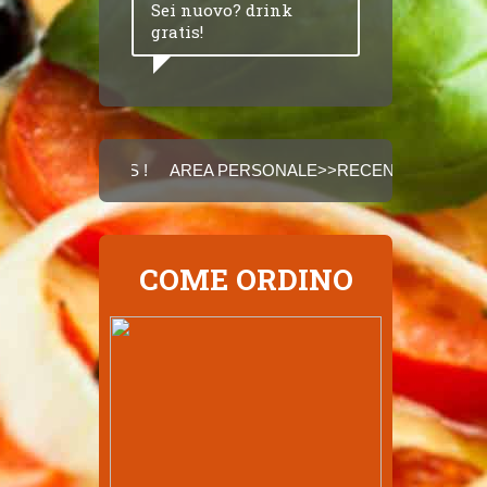
Sei nuovo? drink
gratis!
AREA PERSONALE>>RECENSIONI
>>Diven
8 PUNTI 3,00 EURO BONUS !
Bonus !
ORDINA 70,00 euro Subito BONUS 5,00 EURO + 3,00 !
COME ORDINO