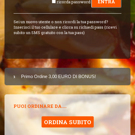
ricorda password
Sei un nuovo utente o non ricordi la tua password?
Inserisci il tuo cellulare e clicca su richiedi pass (ricevi
subito un SMS gratuito con la tua pass)
Carta
Primo Ordine 3,00 EURO DI BONUS!
8 PUNTI 3,00 EUR
SINCE 2015
PUOI ORDINARE DA....
ORDINA SUBITO