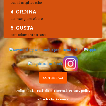
con il miglior cibo
4. ORDINA
da mangiare e bere
5. GUSTA
comodamente a casa
CONTATTACI
Ordinando.it - Tutti i diritti riservati |
Privacy policy
-- Credits by Aranea --