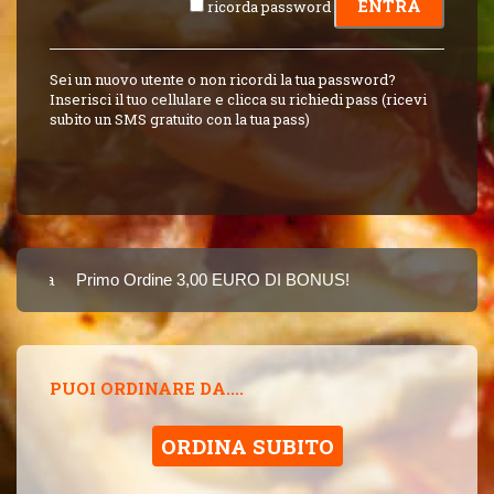
ricorda password
Sei un nuovo utente o non ricordi la tua password?
Inserisci il tuo cellulare e clicca su richiedi pass (ricevi
subito un SMS gratuito con la tua pass)
Carta
Primo Ordine 3,00 EURO DI BONUS!
8 PUNTI 3,00 EUR
SINCE 2015
PUOI ORDINARE DA....
ORDINA SUBITO