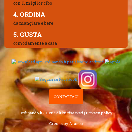
con il miglior cibo
4. ORDINA
da mangiare e bere
5. GUSTA
comodamente a casa
CONTATTACI
Ordinando.it - Tutti i diritti riservati |
Privacy policy
-- Credits by Aranea --