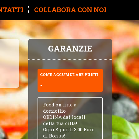
NTATTI
COLLABORA CON NOI
GARANZIE
COME ACCUMULARE PUNTI
?
Food on line a
domicilio
ORDINA dai locali
della tua città!
Ogni 8 punti 3,00 Euro
di Bonus!