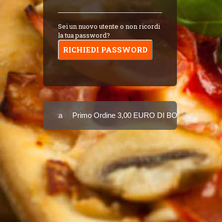
Sei un nuovo utente o non ricordi
la tua password?
Primo Ordine 3,00 EURO DI BONUS!
8 PUNTI 
Puoi Pagare Anche Con Carta