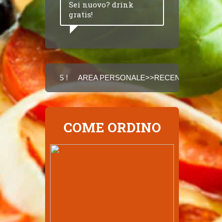
Sei nuovo? drink
gratis!
AREA PERSONALE>>RECENSIONI
>>Diven
8 PUNTI 3,00 EURO BONUS !
Bonus !
ORDINA 70,00 euro Subito BONUS 5,00 EURO + 3,00 !
COME ORDINO