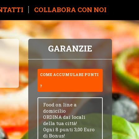
NTATTI
COLLABORA CON NOI
GARANZIE
COME ACCUMULARE PUNTI
?
Food on line a
domicilio
ORDINA dai locali
della tua città!
Ogni 8 punti 3,00 Euro
di Bonus!