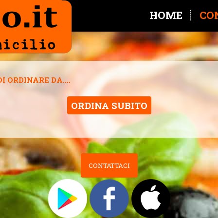
HOME
CO
I ORDINARE DA....
ORDINA SUBITO
CONTATTACI