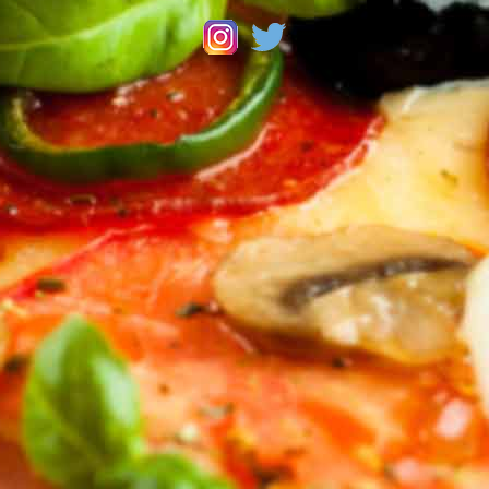
3,00 EURO BONUS !
Invita AMICO 2,00 EURO
Sino al -60% di 