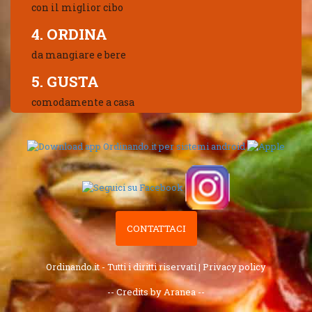
con il miglior cibo
4. ORDINA
da mangiare e bere
5. GUSTA
comodamente a casa
CONTATTACI
Ordinando.it - Tutti i diritti riservati |
Privacy policy
-- Credits by Aranea --