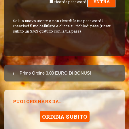
ricorda password
Sei un nuovo utente o non ricordi la tua password?
Inserisci il tuo cellulare e clicca su richiedi pass (ricevi
subito un SMS gratuito con la tua pass)
arta
Primo Ordine 3,00 EURO DI BONUS!
8 PUNTI 3,00 EUR
PUOI ORDINARE DA....
ORDINA SUBITO