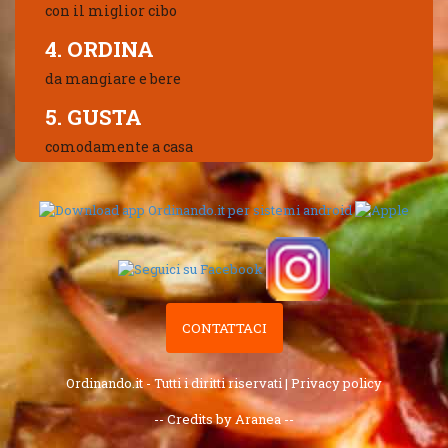
con il miglior cibo
4. ORDINA
da mangiare e bere
5. GUSTA
comodamente a casa
CONTATTACI
Ordinando.it - Tutti i diritti riservati |
Privacy policy
-- Credits by Aranea --