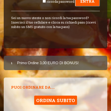
ricorda password
Sei un nuovo utente o non ricordi la tua password?
Inserisci il tuo cellulare e clicca su richiedi pass (ricevi
subito un SMS gratuito con la tua pass)
arta
Primo Ordine 3,00 EURO DI BONUS!
8 PUNTI 3,00 EUR
SINCE 2015
PUOI ORDINARE DA....
ORDINA SUBITO