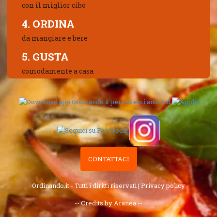
con il miglior cibo
4. ORDINA
da mangiare e bere
5. GUSTA
comodamente a casa
CONTATTACI
Ordinando.it - Tutti i diritti riservati |
Privacy policy
-- Credits by Aranea --