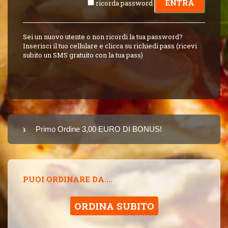
ricorda password
Sei un nuovo utente o non ricordi la tua password?
Inserisci il tuo cellulare e clicca su richiedi pass (ricevi
subito un SMS gratuito con la tua pass)
Carta
Primo Ordine 3,00 EURO DI BONUS!
8 PUNTI 3,00 EUR
SINCE 2015
PUOI ORDINARE DA....
ORDINA SUBITO