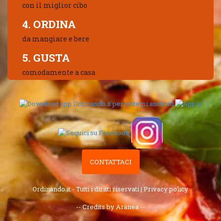
con il miglior cibo
4. ORDINA
da mangiare e bere
5. GUSTA
comodamente a casa
CONTATTACI
Ordinando.it - Tutti i diritti riservati |
Privacy policy
-- Credits by Aranea --