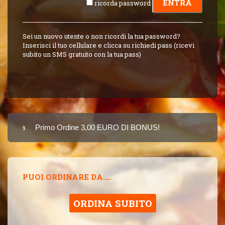
ricorda password
Sei un nuovo utente o non ricordi la tua password?
Inserisci il tuo cellulare e clicca su richiedi pass (ricevi
subito un SMS gratuito con la tua pass)
Carta
Primo Ordine 3,00 EURO DI BONUS!
8 PUNTI 3,00 EUR
SINCE 2015
PUOI ORDINARE DA....
ORDINA SUBITO