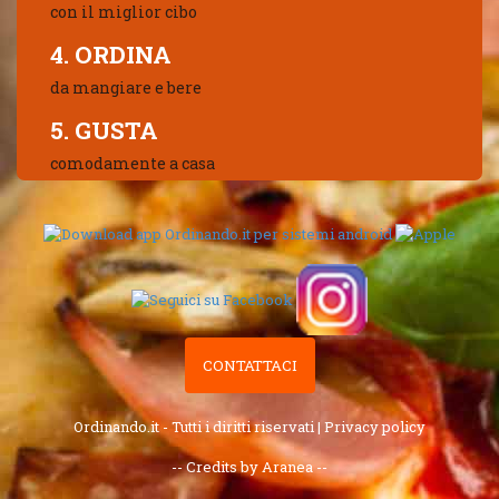
con il miglior cibo
4. ORDINA
da mangiare e bere
5. GUSTA
comodamente a casa
CONTATTACI
Ordinando.it - Tutti i diritti riservati |
Privacy policy
-- Credits by Aranea --