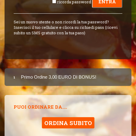
ricorda password
Sei un nuovo utente o non ricordi la tua password?
Inserisci il tuo cellulare e clicca su richiedi pass (ricevi
subito un SMS gratuito con la tua pass)
arta
Primo Ordine 3,00 EURO DI BONUS!
8 PUNTI 3,00 EUR
SINCE 2015
PUOI ORDINARE DA....
ORDINA SUBITO