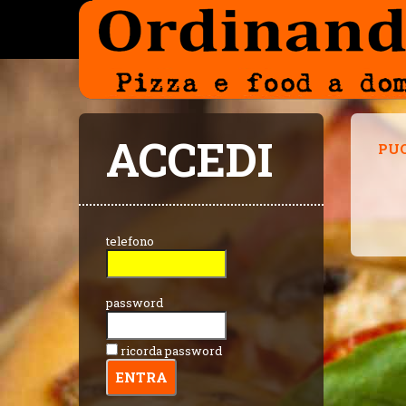
ACCEDI
PUO
telefono
password
ricorda password