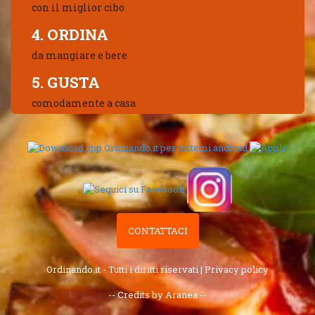
con il miglior cibo
4. ORDINA
da mangiare e bere
5. GUSTA
comodamente a casa
CONTATTACI
Ordinando.it - Tutti i diritti riservati |
Privacy policy
-- Credits by Aranea --