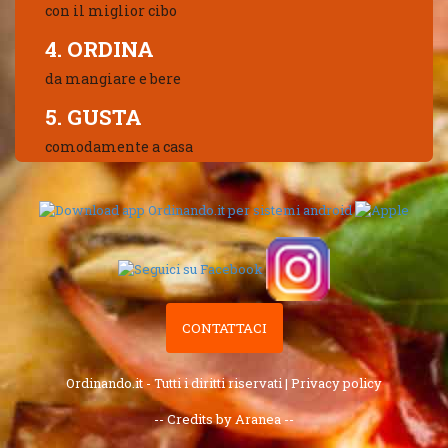
con il miglior cibo
4. ORDINA
da mangiare e bere
5. GUSTA
comodamente a casa
CONTATTACI
Ordinando.it - Tutti i diritti riservati |
Privacy policy
-- Credits by Aranea --