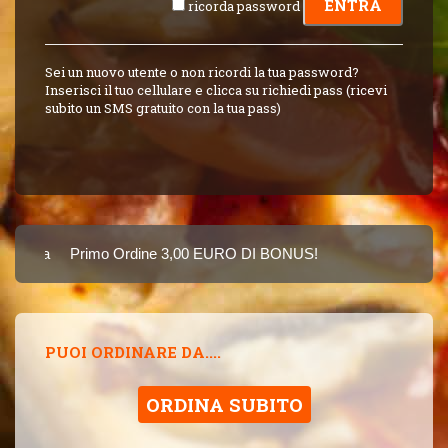
ricorda password
Sei un nuovo utente o non ricordi la tua password?
Inserisci il tuo cellulare e clicca su richiedi pass (ricevi
subito un SMS gratuito con la tua pass)
Carta
Primo Ordine 3,00 EURO DI BONUS!
8 PUNTI 3,00 EUR
SINCE 2015
PUOI ORDINARE DA....
ORDINA SUBITO