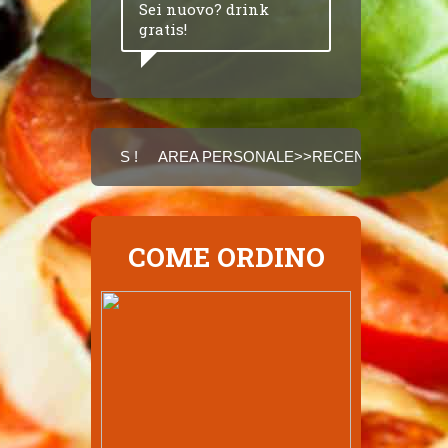
Sei nuovo? drink
gratis!
AREA PERSONALE>>RECENSIONI
>>Diven
8 PUNTI 3,00 EURO BONUS !
Bonus !
ORDINA 70,00 euro Subito BONUS 5,00 EURO + 3,00 !
COME ORDINO