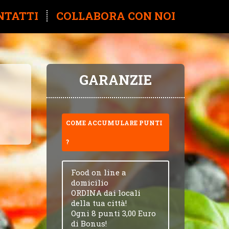
NTATTI
COLLABORA CON NOI
GARANZIE
COME ACCUMULARE PUNTI
?
Food on line a
domicilio
ORDINA dai locali
della tua città!
Ogni 8 punti 3,00 Euro
di Bonus!