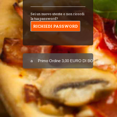
Sei un nuovo utente o non ricordi
la tua password?
Primo Ordine 3,00 EURO DI BONUS!
8 PUNTI 3
Puoi Pagare Anche Con Carta