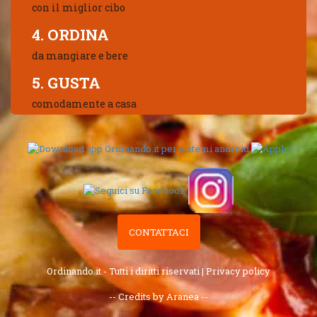
con il miglior cibo
4. ORDINA
da mangiare e bere
5. GUSTA
comodamente a casa
CONTATTACI
Ordinando.it - Tutti i diritti riservati |
Privacy policy
-- Credits by Aranea --