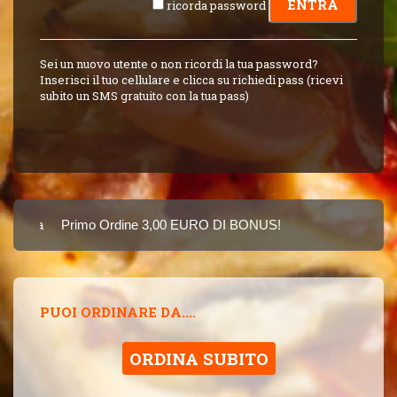
ricorda password
Sei un nuovo utente o non ricordi la tua password?
Inserisci il tuo cellulare e clicca su richiedi pass (ricevi
subito un SMS gratuito con la tua pass)
Carta
Primo Ordine 3,00 EURO DI BONUS!
8 PUNTI 3,00 EUR
SINCE 2015
PUOI ORDINARE DA....
ORDINA SUBITO